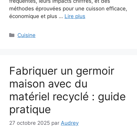
fréquentes, leurs impacts chiffrés, et des
méthodes éprouvées pour une cuisson efficace,
économique et plus …
Lire plus
Catégories
Cuisine
Fabriquer un germoir
maison avec du
matériel recyclé : guide
pratique
27 octobre 2025
par
Audrey