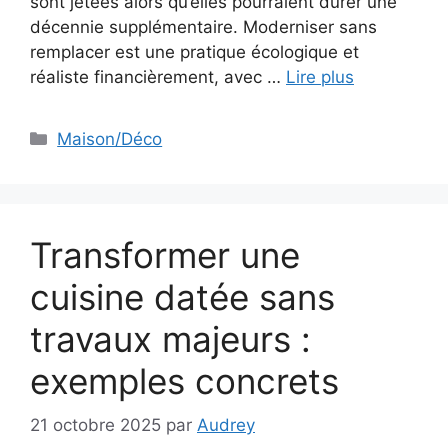
sont jetées alors qu’elles pourraient durer une
décennie supplémentaire. Moderniser sans
remplacer est une pratique écologique et
réaliste financièrement, avec …
Lire plus
Catégories
Maison/Déco
Transformer une
cuisine datée sans
travaux majeurs :
exemples concrets
21 octobre 2025
par
Audrey