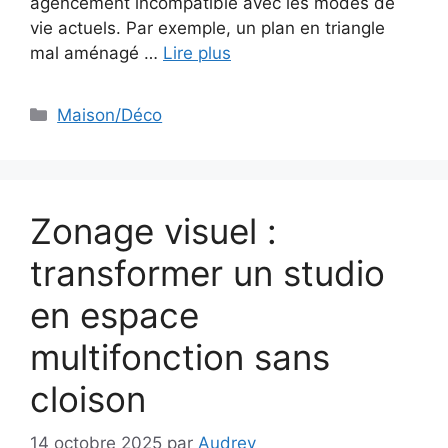
agencement incompatible avec les modes de
vie actuels. Par exemple, un plan en triangle
mal aménagé …
Lire plus
Catégories
Maison/Déco
Zonage visuel :
transformer un studio
en espace
multifonction sans
cloison
14 octobre 2025
par
Audrey