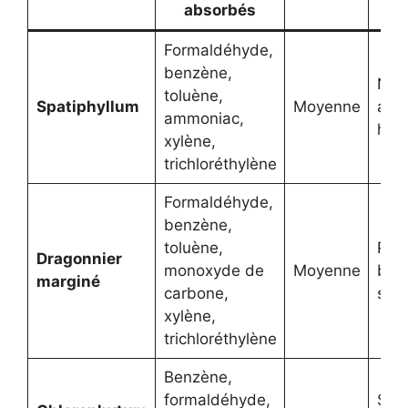
absorbés
Formaldéhyde,
benzène,
Néc
toluène,
Spatiphyllum
Moyenne
atm
ammoniac,
hum
xylène,
trichloréthylène
Formaldéhyde,
benzène,
toluène,
Pas
Dragonnier
monoxyde de
Moyenne
bes
marginé
carbone,
spéc
xylène,
trichloréthylène
Benzène,
formaldéhyde,
Sup