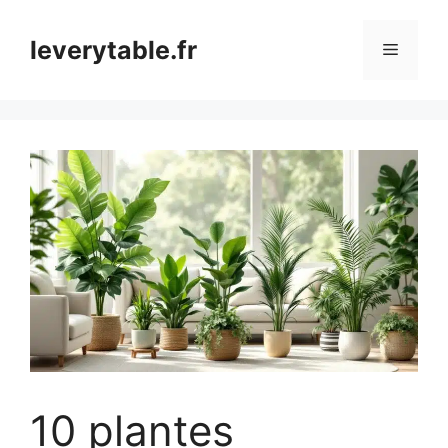
Aller
au
leverytable.fr
Menu
contenu
10 plantes