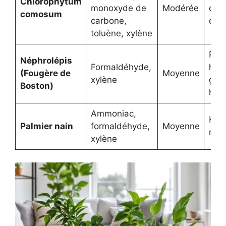
Chlorophytum
monoxyde de
Modérée
diff
comosum
carbone,
cond
toluène, xylène
Préf
Néphrolépis
Formaldéhyde,
hum
(Fougère de
Moyenne
xylène
gra
Boston)
hyg
Ammoniac,
Hum
Palmier nain
formaldéhyde,
Moyenne
moy
xylène